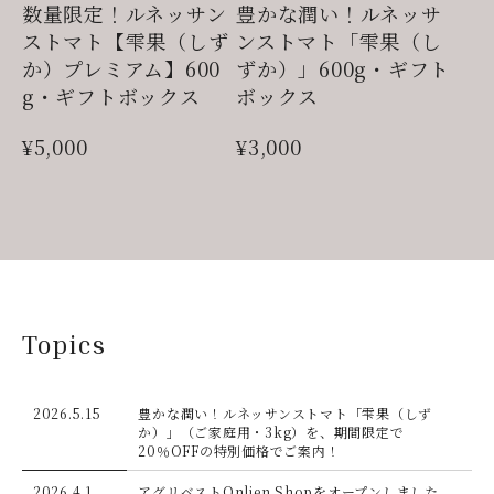
数量限定！ルネッサン
豊かな潤い！ルネッサ
ストマト【雫果（しず
ンストマト「雫果（し
か）プレミアム】600
ずか）」600g・ギフト
g・ギフトボックス
ボックス
¥5,000
¥3,000
Topics
2026.5.15
豊かな潤い！ルネッサンストマト「雫果（しず
か）」（ご家庭用・3kg）を、期間限定で
20％OFFの特別価格でご案内！
2026.4.1
アグリベストOnlien Shopをオープンしました。