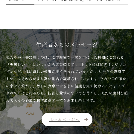
生産者からのメッセージ
私たちが一番に願うのは、この濃密な一粒を口にした瞬間にこぼれる
「美味しい！」という心からの笑顔です 。 トマトにはビタミンやリコ
ピンなど、体に嬉しい栄養が多く含まれていますが 、私たちの高糖度
トマトはそれらがより高い割合で凝縮されています 。 その一口が誰か
の幸せに繋がり、毎日の食卓で皆さまの健康を支え続けること 。アグ
リベストはこれからも、技術と愛情のすべてを尽くし、ただの食材を超
えて人々の心まで潤す最高の一粒を追求し続けます。
ホームページへ