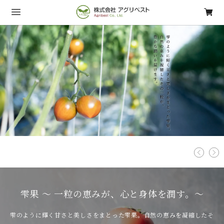
雫果 〜 一粒の恵みが、心と身体を潤す。〜
雫のように輝く甘さと美しさをまとった雫果。自然の恵みを凝縮したそ